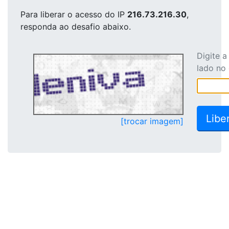
Para liberar o acesso
do IP
216.73.216.30
,
responda ao desafio abaixo.
Digite 
lado no
[trocar imagem]